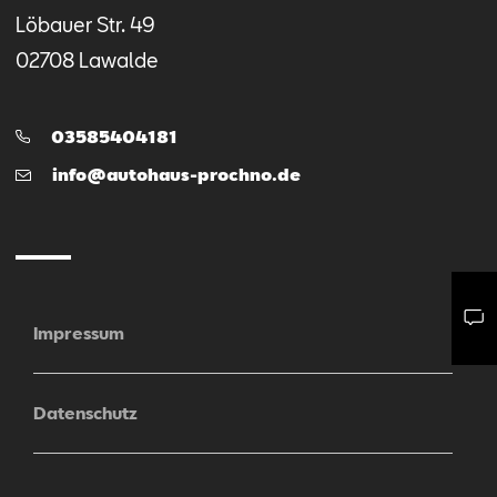
Löbauer Str.
49
02708
Lawalde
Telefon:
03585404181
E-
info@autohaus-prochno.de
Mail
Impressum
Mail schreiben
Kontaktformular
Anrufen
Datenschutz
Sitemap