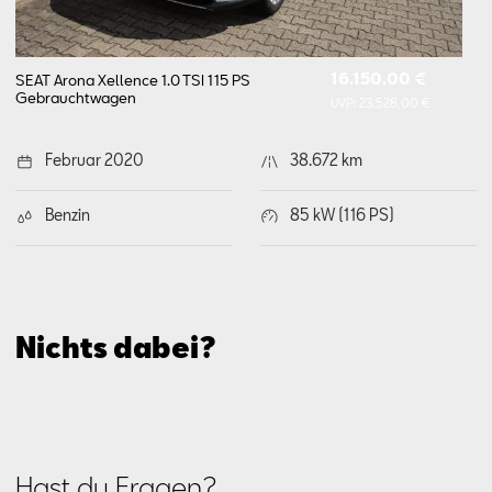
16.150,00 €
SEAT Arona Xellence 1.0 TSI 115 PS
Gebrauchtwagen
UVP:
23.528,00 €
Februar 2020
38.672 km
Benzin
85 kW (116 PS)
Nichts dabei?
Hast du Fragen?