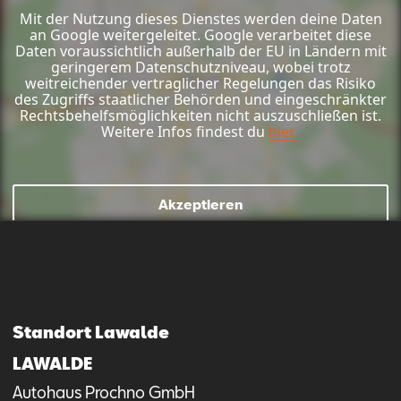
Mit der Nutzung dieses Dienstes werden deine Daten
an Google weitergeleitet. Google verarbeitet diese
Daten voraussichtlich außerhalb der EU in Ländern mit
geringerem Datenschutzniveau, wobei trotz
weitreichender vertraglicher Regelungen das Risiko
des Zugriffs staatlicher Behörden und eingeschränkter
Rechtsbehelfsmöglichkeiten nicht auszuschließen ist.
Weitere Infos findest du
hier.
Akzeptieren
Standort Lawalde
LAWALDE
Autohaus Prochno GmbH