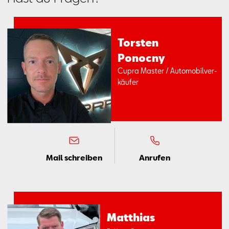
Tors­ten
Po­no­c­ny
Cup­ra Mas­ter / Au­to­mo­bil­ver­
käu­fer
Mail schreiben
Anrufen
Mat­thi­as