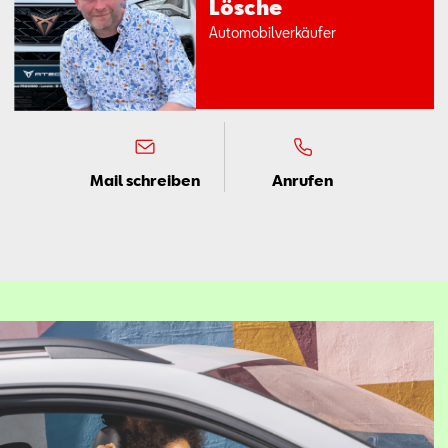
Lö­sche
Au­to­mo­bil­ver­käu­fer
Mail schreiben
Anrufen