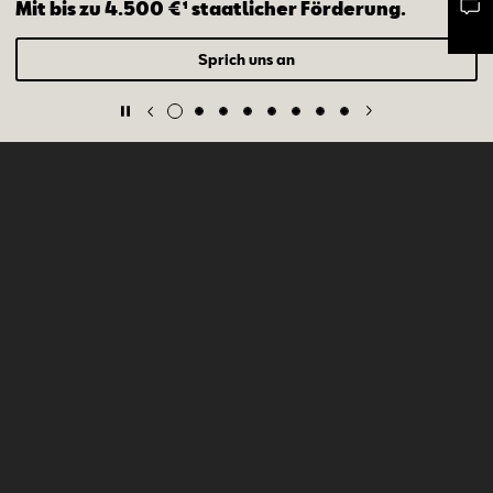
Mit bis zu 4.500 €¹ staatlicher Förderung.
Mail schreiben
Kontaktformular
Anrufen
Sprich uns an
SEAT Modelle