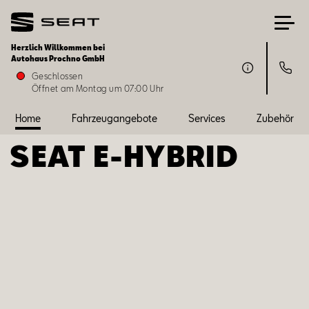
Herzlich Willkommen bei
Autohaus Prochno GmbH
Home
Geschlossen
Öffnet am Montag um 07:00 Uhr
Fahrzeugangebote
Home
Fahrzeugangebote
Services
Zubehör
SEAT ­­E-HYBRID
Services
Zubehör
SEAT FOR BUSINESS
Über uns