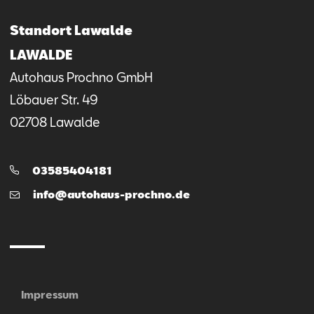
Standort Lawalde
LAWALDE
Autohaus Prochno GmbH
Löbauer Str.
49
02708
Lawalde
Telefon:
03585404181
E-
info@autohaus-prochno.de
Mail
Impressum