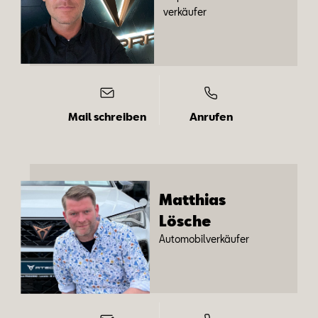
ver­käu­fer
Mail schreiben
Anrufen
Mat­thi­as
Lö­sche
Au­to­mo­bil­ver­käu­fer