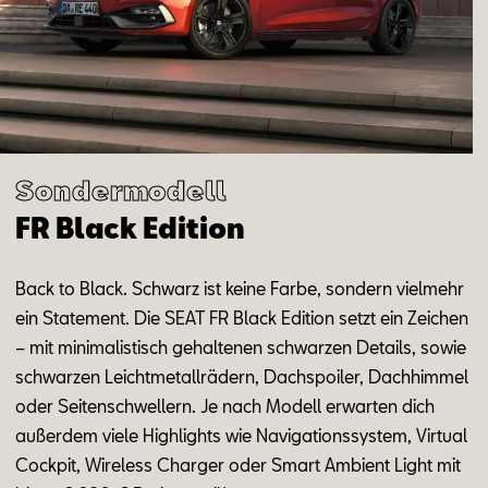
Aktionen
Sondermodell
FR Black Edition
Back
to
Black
.
Schwarz ist kei­ne Far­be
,
s
on­dern
viel­mehr
ein State­ment.
Die SEAT FR Black Edi
ti
on setzt ein Zei
chen
– mit m
in­i­ma­lis­tisch
ge­hal­te­nen
schwar
zen De
tails
,
so
wie
schwar
zen Leicht
me
tall
rä
dern, Dach
spoi
ler, Dach
him
mel
oder Sei
ten
schwel
lern. Je nach Mo
dell er
war
ten dich
au
ßer
dem
vie­le
High
lights wie Na
vi
ga
ti
ons
sys
tem, Vir
tu
al
Cock
pit, Wire
less Char
ger oder Smart Am
bi
ent Light mit