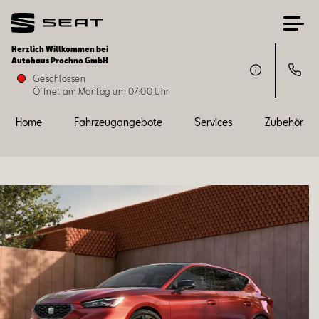
Herzlich Willkommen bei
Autohaus Prochno GmbH
Home
Geschlossen
Öffnet am Montag um 07:00 Uhr
Fahrzeugangebote
Home
Fahrzeugangebote
Services
Zubehör
Services
Zubehör
SEAT FOR BUSINESS
Über uns