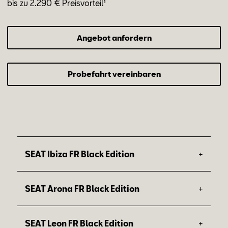
bis zu 2.290 € Preis­vor­teil¹
Angebot anfordern
Probefahrt vereinbaren
+
SEAT Ibiza FR Black Edition
1
Preisvorteil: 1.500 €
+
SEAT Arona FR Black Edition
Dein Upgrade zur Serienausstattung des
1
Preisvorteil: 1.900 €
Ibiza FR:
+
SEAT Leon FR Black Edition